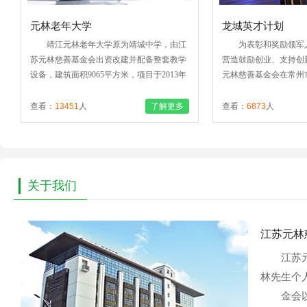
热烈祝贺江苏元林慈善基金会网站正式上线！
2015-01-28
元林老年大学
龙城英才计划
靖江元林老年大学原为靖城中学，由江
为表彰和奖励领军
苏元林慈善基金会出资改建并配备整套教学
营造鼓励创业、支持创
设备，建筑面积9065平方米，项目于2013年
元林慈善基金会在常州
7月动工，2014年4月正式交付靖江市民政局
才计划•元林创业精英奖
投入使用..
于奖励领军人才中涌现出
查看：
13451
人
了解更多
查看：
6873
人
关于我们
江苏元林
江苏元林
林先生个
金会以任