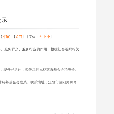
公示
 【
打印
】【
返回
】【字体：
大
中
小
】
、服务群众、服务行业的作用，根据社会组织相关
历，现任已退休，拟任
江苏元林慈善基金会秘书
长。
慈善基金会联系。联系地址：江阴市暨阳路10号