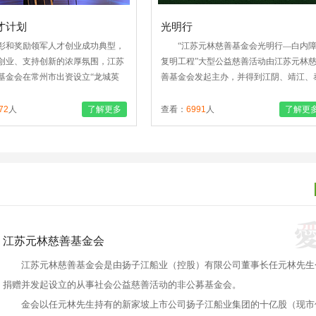
01-28
才计划
光明行
彰和奖励领军人才创业成功典型，
“江苏元林慈善基金会光明行—白内
创业、支持创新的浓厚氛围，江苏
复明工程”大型公益慈善活动由江苏元林
基金会在常州市出资设立“龙城英
善基金会发起主办，并得到江阴、靖江、
元林创业精英奖”奖励基金，专门用
兴三地政府、卫生部门等单位联合支持协
军人才中涌现出的创业精英..
助..
72
人
了解更多
查看：
6991
人
了解更
江苏元林慈善基金会
江苏元林慈善基金会是由扬子江船业（控股）有限公司董事长任元林先生
捐赠并发起设立的从事社会公益慈善活动的非公募基金会。
金会以任元林先生持有的新家坡上市公司扬子江船业集团的十亿股（现市