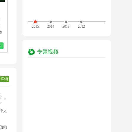
元林康复医院
元林老年大学
障
江苏元林康复医院是江苏元林慈善基金
靖江元林老年大
慈
会独资建设的非营利性民办医疗机构，是江
苏元林慈善基金会出
2015
2014
2013
2012
泰
苏元林慈善基金会继元林老年大学、“光明
设备，建筑面积906
行”白内障复明工程后开辟的新的慈善领
7月动工，2014年
域。既是国内首家由慈善组织举办的大型三
投入使用..
多
查看：
16804
人
了解更多
查看：
13450
人
专题视频
级康复医院，也是江苏元林慈善基金会馈赠
社会、服务江阴人民的主要公益平台。
详细
个人
值约