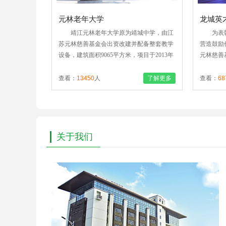
热烈祝贺江苏元林慈善基金会网站正式上线！
2015-
元林老年大学
龙城英
元林慈善基金
靖江元林老年大学原为靖城中学，由江
为表
疗机构，是江
苏元林慈善基金会出资改建并配备整套教学
营造鼓励
学、“光明
设备，建筑面积9065平方米，项目于2013年
元林慈善
的慈善领
7月动工，2014年4月正式交付靖江市民政局
才计划•
举办的大型三
投入使用..
于奖励领
了解更多
查看：
13450
人
了解更多
查看：
68
善基金会馈赠
益平台。
关于我们